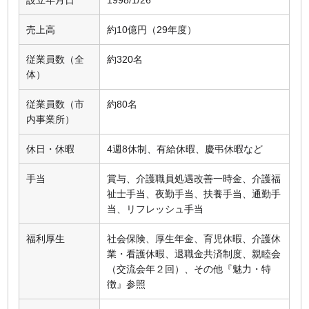
売上高
約10億円（29年度）
従業員数（全
約320名
体）
従業員数（市
約80名
内事業所）
休日・休暇
4週8休制、有給休暇、慶弔休暇など
手当
賞与、介護職員処遇改善一時金、介護福
祉士手当、夜勤手当、扶養手当、通勤手
当、リフレッシュ手当
福利厚生
社会保険、厚生年金、育児休暇、介護休
業・看護休暇、退職金共済制度、親睦会
（交流会年２回）、その他『魅力・特
徴』参照