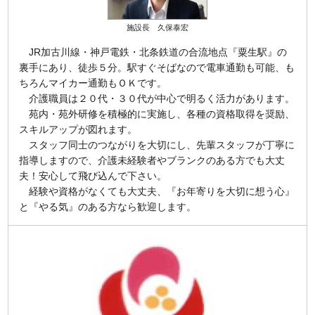
施設長 久保泰宏
JR加古川線・神戸電鉄・北条鉄道の合流地点『粟生駅』の
裏手にあり、徒歩５分。駅すぐそばなので電車通勤も可能、も
ちろんマイカー通勤もＯＫです。
介護職員は２０代・３０代が中心で明るく活力があります。
苑内・苑外研修を積極的に実施し、各種の資格取得を奨励、
スキルアップが図れます。
スタッフ同士のつながりを大切にし、先輩スタッフが丁寧に
指導しますので、介護未経験者やブランクのある方でも大丈
夫！安心して飛び込んで下さい。
経験や資格がなくても大丈夫、『お年寄りを大切に想う心』
と『やる気』のある方なら歓迎します。