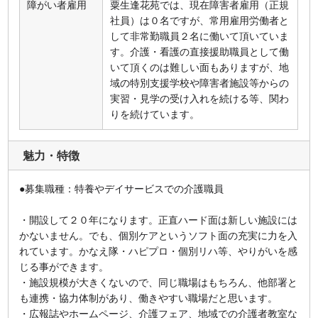
障がい者雇用
粟生逢花苑では、現在障害者雇用（正規
社員）は０名ですが、常用雇用労働者と
して非常勤職員２名に働いて頂いていま
す。介護・看護の直接援助職員として働
いて頂くのは難しい面もありますが、地
域の特別支援学校や障害者施設等からの
実習・見学の受け入れを続ける等、関わ
りを続けています。
魅力・特徴
●募集職種：特養やデイサービスでの介護職員
・開設して２０年になります。正直ハード面は新しい施設には
かないません。でも、個別ケアというソフト面の充実に力を入
れています。かなえ隊・ハピプロ・個別リハ等、やりがいを感
じる事ができます。
・施設規模が大きくないので、同じ職場はもちろん、他部署と
も連携・協力体制があり、働きやすい職場だと思います。
・広報誌やホームページ、介護フェア、地域での介護者教室な