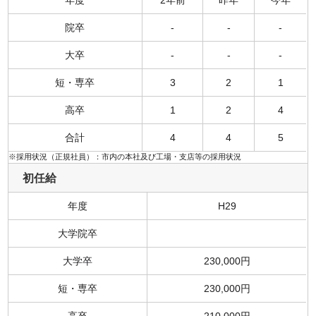
院卒
-
-
-
大卒
-
-
-
短・専卒
3
2
1
高卒
1
2
4
合計
4
4
5
※採用状況（正規社員）：市内の本社及び工場・支店等の採用状況
初任給
年度
H29
大学院卒
大学卒
230,000円
短・専卒
230,000円
高卒
210,000円