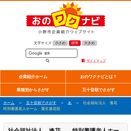
文字サイズ
小さめ
標準
大きめ
サイトマップ
企業紹介ホーム
おのワクナビとは？
業種別からさがす
五十音順でさがす
ホーム
＞
五十音順でさがす
＞
あ
＞
社会福祉法人 逢花
特別養護老人ホーム 粟生逢花苑
社会福祉法人 逢花 特別養護老人ホー