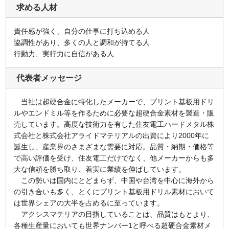
求める人材
責任感が強く、自分の仕事に打ち込める人
協調性があり、多くの人と調和が持てる人
行動力、実行力に自信がある人
代表者メッセージ
当社は超硬合金に特化したメーカーで、プリント基板用ドリ
ルやエンドミル等を作るために必要な超硬合金素材を製造・販
売しています。高度な技術力を有した住友電工ハードメタル株
式会社と株式会社アライドマテリアルの出資により2000年に
誕生し、産業界のさまざまな需要に対応。品質・納期・価格等
で高い評価を受け、住友電工だけでなく、他メーカーからも多
大な信頼を勝ち取り、着実に業績を伸ばしています。
この勢いは国内にとどまらず、中国や台湾を中心に海外から
の引き合いも多く、とくにプリント基板用ドリル素材において
は世界シェアの大半を占めるに至っています。
アクシスマテリアの目指していることは、品質はもとより、
各種生産量においても世界ナンバー1と呼べる超硬合金素材メ