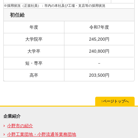
※採用状況（正規社員）：市内の本社及び工場・支店等の採用状況
初任給
年度
令和7年度
大学院卒
245,200円
大学卒
240,800円
短・専卒
－
高卒
203,500円
↑ページトップへ
企業紹介
小野市の紹介
小野工業団地・小野流通等業務団地