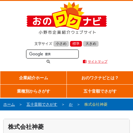
文字サイズ
小さめ
標準
大きめ
サイトマップ
企業紹介ホーム
おのワクナビとは？
業種別からさがす
五十音順でさがす
ホーム
＞
五十音順でさがす
＞
か
＞
株式会社神菱
株式会社神菱