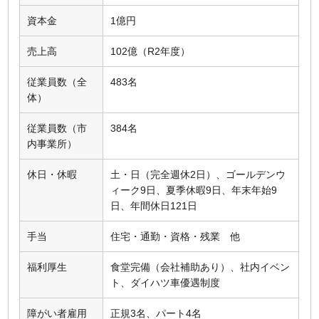
資本金
1億円
売上高
102億（R2年度）
従業員数（全
483名
体）
従業員数（市
384名
内事業所）
休日・休暇
土・日（完全週休2日）、ゴールデンウ
ィーク9日、夏季休暇9日、年末年始9
日、年間休日121日
手当
住宅・通勤・資格・残業 他
福利厚生
食堂完備（会社補助あり）、社内イベン
ト、ダイハツ車優遇制度
障がい者雇用
正規3名、パート4名