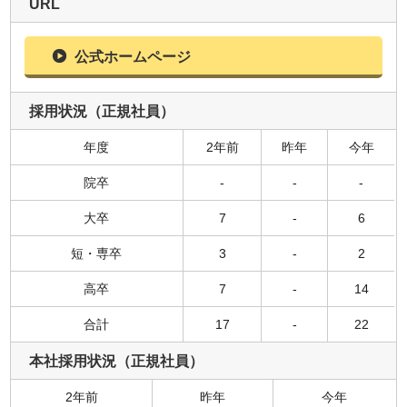
URL
公式ホームページ
採用状況（正規社員）
年度
2年前
昨年
今年
院卒
-
-
-
大卒
7
-
6
短・専卒
3
-
2
高卒
7
-
14
合計
17
-
22
本社採用状況（正規社員）
2年前
昨年
今年