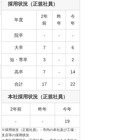
採用状況（正規社員）
2年
昨
今
年度
前
年
年
院卒
-
-
-
大卒
7
-
6
短・専卒
3
-
2
高卒
7
-
14
合計
17
-
22
本社採用状況（正規社員）
2年前
昨年
今年
-
-
19
※採用状況（正規社員）：市内の本社及び工場・
支店等の採用状況