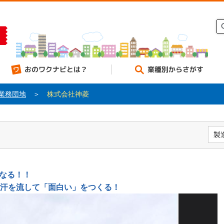
のワクナビとは？
業種別からさがす
業務団地
＞
株式会社神菱
製
なる！！
汗を流して「面白い」をつくる！