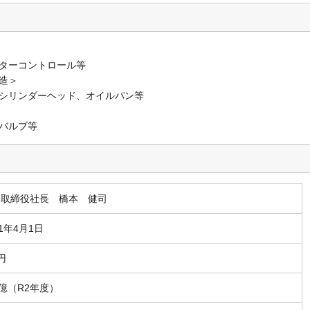
ターコントロール等
造＞
シリンダーヘッド、オイルパン等
バルブ等
表取締役社長 橋本 健司
51年4月1日
円
2億（R2年度）