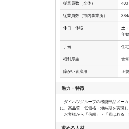
従業員数（全体）
48
従業員数（市内事業所）
38
休日・休暇
土・
年始
手当
住
福利厚生
食
障がい者雇用
正規
魅力・特徴
ダイハツグループの機能部品メーカ
に、高品質・低価格・短納期を実現し
お客様から「信頼」・「喜ばれる」
求める人材