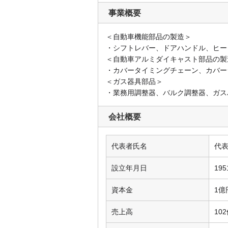
事業概要
＜自動車機能部品の製造＞
・シフトレバー、ドアハンドル、ヒー
＜自動車アルミダイキャスト部品の製
・カバータイミングチェーン、カバー
＜ガス器具部品＞
・業務用調整器、バルク調整器、ガス
会社概要
代表者氏名
代
設立年月日
19
資本金
1億
売上高
10