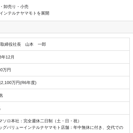
・卸売り・小売
インテルナヤマモトを展開
表取締役社長 山本 一郎
28年12月
800万円
億2,100万円(R6年度)
5名
名
ヤマソロ本社：完全週休二日制（土・日・祝）
ビッグバリューインテルナヤマモト店舗：年中無休に付き、交代での