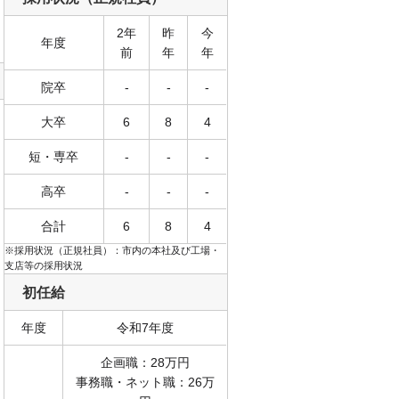
2年
昨
今
年度
前
年
年
院卒
-
-
-
大卒
6
8
4
短・専卒
-
-
-
高卒
-
-
-
合計
6
8
4
※採用状況（正規社員）：市内の本社及び工場・
支店等の採用状況
初任給
年度
令和7年度
企画職：28万円
事務職・ネット職：26万