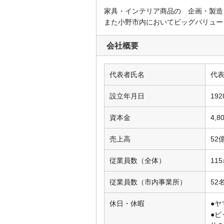
家具・インテリア商品の 企画・製造
また小野市内においてビッグバリュー
会社概要
代表者氏名
代
設立年月日
19
資本金
4,
売上高
52
従業員数（全体）
11
従業員数（市内事業所）
52
休日・休暇
●
●