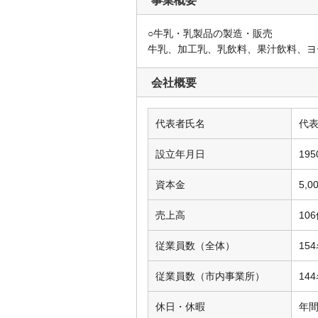
事業概要
○牛乳・乳製品の製造・販売
牛乳、加工乳、乳飲料、果汁飲料、ヨ
会社概要
代表者氏名
代
設立年月日
19
資本金
5,
売上高
10
従業員数（全体）
15
従業員数（市内事業所）
14
休日・休暇
年間