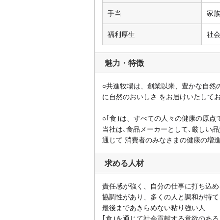
手当
家
福利厚生
社
魅力・特徴
○共進牧場は、創業以来、豊かな自然
に自然のおいしさ をお届けいたして
○｢食｣は、すべての人々の健康の原点
当社は､食品メーカーとして､厳しい品
通じて 消費者のみなさまの健康の増
求める人材
責任感が強く、自分の仕事に打ち込め
協調性があり、多くの人と調和が持て
最後まであきらめない粘り強い人
｢食｣を通じて社会貢献する意欲のある