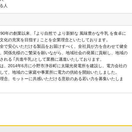
る人
90年の創業以来、｢より自然で より新鮮な 風味豊かな牛乳 を食卓に
文化の充実を目指す｣ ことを企業理念といたしております。
全で安心いただける製品をお届けすべく、全社員が力を合わせて健全
、関係先様のご繁栄を願いながら、地域社会の発展に貢献し、地域の
される ｢共進牛乳｣として業務に邁進いたしております。
、2014年6月に小野市浄谷町に太陽光発電所を建設し、電力会社の
して、地域のご家庭や事業所に電力の供給を開始いたしました。
理念、モットーに共感いただける意欲のある若い力を募集いたしま