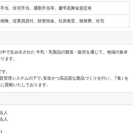
族手当、住宅手当、通勤手当等、慶弔見舞金規定有
会保険、従業員貸付、財形預金、社員食堂、独身寮、社宅
の中で生み出された 牛乳・乳製品の製造・販売を通じて、地域の食卓
おります。
です。
質管理システムの下で､安全かつ高品質な製品づくりを行い、 ｢食｣ を
進に貢献いたしております。
る人
る人
人