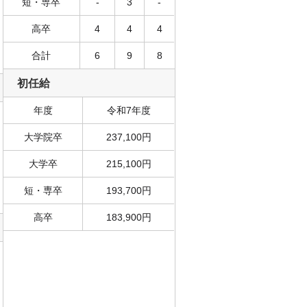
短・専卒
-
3
-
高卒
4
4
4
合計
6
9
8
初任給
年度
令和7年度
大学院卒
237,100円
大学卒
215,100円
短・専卒
193,700円
高卒
183,900円