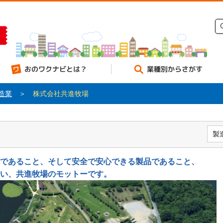
のワクナビとは？
業種別からさがす
造業
＞
株式会社共進牧場
製
であること、そして安全で安心できる製品であること、
い、共進牧場のモットーです。