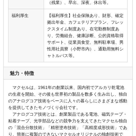
（残業）、早出、深夜、休出等。
福利厚生
【福利厚生】社会保険あり、財形、確定
拠出年金、カフェテリアプラン、フレッ
クスタイム制度あり、在宅勤務制度あ
り、労働組合、健康診断、公的資格取得
サポート、従業員食堂、無料駐車場、男
性用社員寮（小野市内）、通勤用無料シ
ャトルバス等。
魅力・特徴
マクセルは、1961年の創業以来、国内初でアルカリ乾電池
の生産を開始、その後も世界初の製品を数多く生み出し、独自
のアナログコア技術をベースに人々の暮らしにさまざまな感動
を提供してきたモノづくり会社です。
アナログコア技術とは、創業製品である電池、磁気テープ・
粘着テープ、光学部品などの競争力を支えてきたマクセル独自
の「混合分散技術」「精密塗布技術」「高精度成形技術」であ
り、簡単に複製のできないマクセルオリジナルの独創技術で