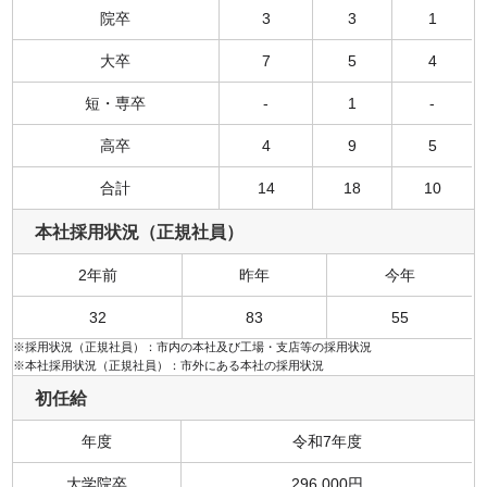
院卒
3
3
1
大卒
7
5
4
短・専卒
-
1
-
高卒
4
9
5
合計
14
18
10
本社採用状況（正規社員）
2年前
昨年
今年
32
83
55
※採用状況（正規社員）：市内の本社及び工場・支店等の採用状況
※本社採用状況（正規社員）：市外にある本社の採用状況
初任給
年度
令和7年度
大学院卒
296,000円