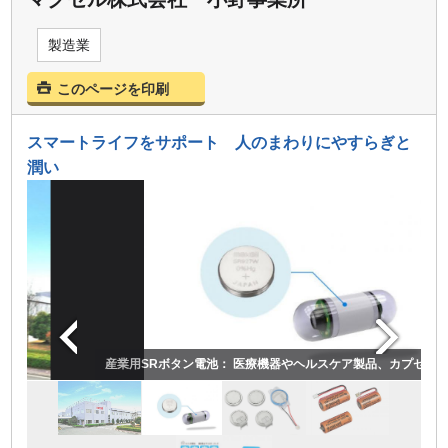
製造業
このページを印刷
スマートライフをサポート 人のまわりにやすらぎと
潤い
産業用SRボタン電池： 医療機器やヘルスケア製品、カプセル型の内視鏡な
耐