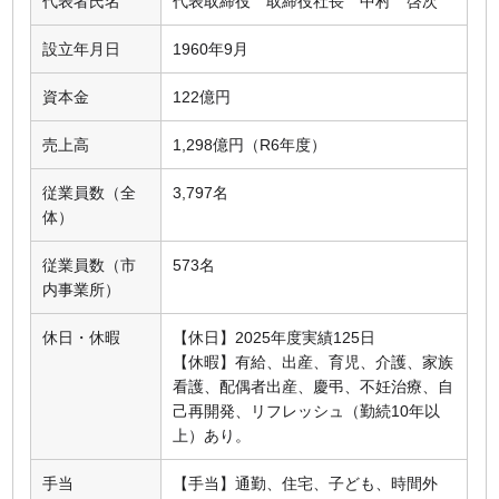
代表者氏名
代表取締役 取締役社長 中村 啓次
設立年月日
1960年9月
資本金
122億円
売上高
1,298億円（R6年度）
従業員数（全
3,797名
体）
従業員数（市
573名
内事業所）
休日・休暇
【休日】2025年度実績125日
【休暇】有給、出産、育児、介護、家族
看護、配偶者出産、慶弔、不妊治療、自
己再開発、リフレッシュ（勤続10年以
上）あり。
手当
【手当】通勤、住宅、子ども、時間外