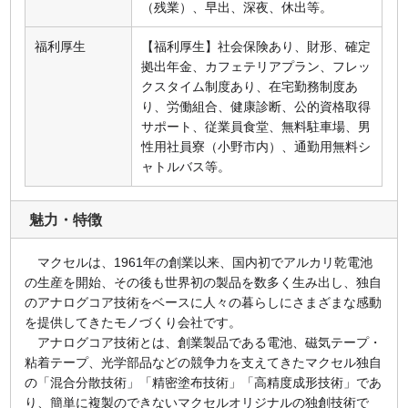
（残業）、早出、深夜、休出等。
福利厚生
【福利厚生】社会保険あり、財形、確定
拠出年金、カフェテリアプラン、フレッ
クスタイム制度あり、在宅勤務制度あ
り、労働組合、健康診断、公的資格取得
サポート、従業員食堂、無料駐車場、男
性用社員寮（小野市内）、通勤用無料シ
ャトルバス等。
魅力・特徴
マクセルは、1961年の創業以来、国内初でアルカリ乾電池
の生産を開始、その後も世界初の製品を数多く生み出し、独自
のアナログコア技術をベースに人々の暮らしにさまざまな感動
を提供してきたモノづくり会社です。
アナログコア技術とは、創業製品である電池、磁気テープ・
粘着テープ、光学部品などの競争力を支えてきたマクセル独自
の「混合分散技術」「精密塗布技術」「高精度成形技術」であ
り、簡単に複製のできないマクセルオリジナルの独創技術で