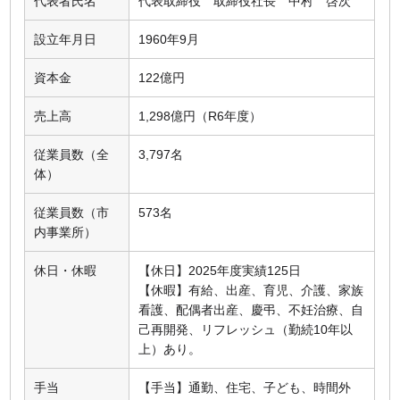
代表者氏名
代表取締役 取締役社長 中村 啓次
設立年月日
1960年9月
資本金
122億円
売上高
1,298億円（R6年度）
従業員数（全
3,797名
体）
従業員数（市
573名
内事業所）
休日・休暇
【休日】2025年度実績125日
【休暇】有給、出産、育児、介護、家族
看護、配偶者出産、慶弔、不妊治療、自
己再開発、リフレッシュ（勤続10年以
上）あり。
手当
【手当】通勤、住宅、子ども、時間外