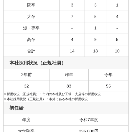
院卒
3
3
1
大卒
7
5
4
短・専卒
-
1
-
高卒
4
9
5
合計
14
18
10
本社採用状況（正規社員）
2年前
昨年
今年
32
83
55
※採用状況（正規社員）：市内の本社及び工場・支店等の採用状況
※本社採用状況（正規社員）：市外にある本社の採用状況
初任給
年度
令和7年度
大学院卒
296,000円