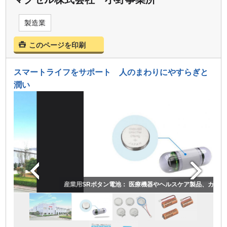
製造業
このページを印刷
スマートライフをサポート 人のまわりにやすらぎと
潤い
産業用SRボタン電池： 医療機器やヘルスケア製品、カプセル型の内視鏡な
耐