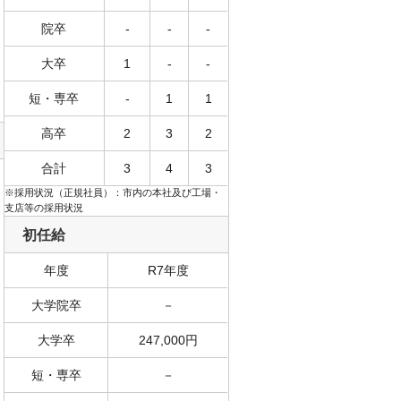
院卒
-
-
-
大卒
1
-
-
短・専卒
-
1
1
高卒
2
3
2
合計
3
4
3
※採用状況（正規社員）：市内の本社及び工場・
支店等の採用状況
初任給
年度
R7年度
大学院卒
－
大学卒
247,000円
短・専卒
－