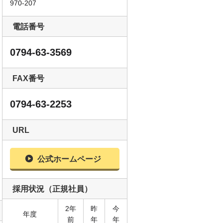
970-207
電話番号
0794-63-3569
FAX番号
0794-63-2253
URL
新建材での外装物件
公式ホームページ
採用状況（正規社員）
2年
昨
今
年度
前
年
年