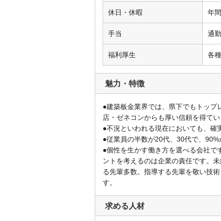
休日・休暇
年間
手当
通
福利厚生
各
魅力・特徴
●建築板金業界では、県下でもトップ
店・ゼネコンからも厚い信頼を得てい
●不況といわれる現在においても、確
●従業員の半数が20代、30代で、90
●個性を生かす働き方を選べる会社で
ントを考えるのは企業の責任です。未
る先輩多数。指導する先輩を敬い技術
す。
求める人材