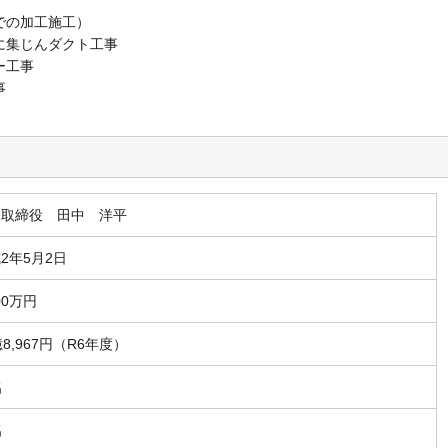
での加工施工）
に集じんダクト工事
ー工事
事
表取締役 田中 洋平
2年5月2日
000万円
億8,967円（R6年度）
名
名