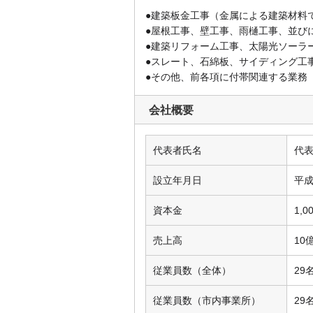
●建築板金工事（金属による建築材料
●屋根工事、壁工事、雨樋工事、並び
●建築リフォーム工事、太陽光ソーラ
●スレート、石綿板、サイディング工
●その他、前各項に付帯関連する業務
会社概要
代表者氏名
代
設立年月日
平成
資本金
1,
売上高
10
従業員数（全体）
29
従業員数（市内事業所）
29