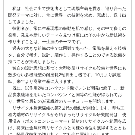
私は、社会に出て技術者として現場主義を貫き、巡り合った
開発テーマに対し、常に世界一の技術を求め、完成し、送り出
してきました。
技術者が、常に生産現場の鼓動を肌で感じ、その中で多くの
発明、発見や新しいテーマを見つけ更にはその中から新技術を
作り出すことは、一生涯のテーマです。
過去の大きな組織の中では困難であった、常識を超える技術
を、自分で考え、設計、製作し、操作することのできる設備を
持つことが実現しました。
独自の設計思想に基づく大型乾留リサイクル設備と世界にも
数少ない多機能型の耐磨耗2軸押出し機です。10月より試運
転、来年より商業生産に入ります。
既に、試作用2軸コンパウンド機でレシピ開発は終了し、新
品炭素繊維を用いたコンパウンドと同等の性能が得られてお
り、世界で最初の炭素繊維のサーキュラーを開始します。
リサイクル炭素繊維の第2世代の活動が開始します。即ち工
程内端材のリサイクルから始まったリサイクル研究開発は、使
用済み（ポストコンシューマー）部材のリサイクルへ範囲を広
げ、将来は金属材料リサイクルと同様の地位を獲得するととも
に、軽量化技術の切り札として社会に貢献いたします。