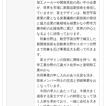
加工メーカーや開発意欲の高い中小企業
が、世界を市場に新製品新技術を発信し
ていますが、富士デザインは、航空宇宙
産業の要となる炭素繊維の新技術の発信
と協力企業の集積地を緑豊かな小野市万
勝寺町の丘陵地帯に選び、世界の中心と
なるように頑張っております。
対象分野は、航空宇宙分野で確立した
新開発技術を自動車分野やスポーツ分野
まで対象を広げ事業拡大を図って行きま
す。
富士デザインの技術に興味を持つ、化
学工業分野の三菱ガス化学㈱と新明和工
業㈱から
共同事業の申し入れがあり出資を頂き、
技術メンバー同士の交流と切磋琢磨をお
こなっています。
今回の求人にあたっては、今後大きく
成長する富士デザインの幹部となって頂
く人材を求めており、一緒に会社を大き