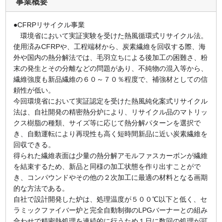
事業概要
●CFRPリサイクル事業
環境省において実証実験を受けた熱風循環式リサイクル法。
使用済みCFRPや、工程端材から、炭素繊維を回収する際、海
外や国内の熱分解法では、毛羽立ちによる後加工の困難さ、粉
末の発生とその分離などの問題があり、不純物の混入等から、
繊維強度も新品繊維の６０～７０％程度で、補強材としての信
頼性が低い。
今回環境省において実証認定を受けた熱風純化案式リサイクル
法は、自社開発の精密熱分炉により、リサイクル品のマトリッ
クス樹脂の種類、サイズ等に応じて熱分解パターンを選択で
き、自動運転により再現性も高く短時間新品に近い炭素繊維を
回収できる。
得られた繊維表面は少量の熱分解アモルファスカーボンが繊維
を結束するため、新品と同様の加工状態を作り出すことがで
き、コンパウンドやその他の２次加工に最適の材料となる画期
的な方法である。
自社で設計開発した炉は、処理温度が５００℃以下と低く、セ
ラミックファイバー炉と完全自動制御のLPGバーナーとの組み
合わせで精密熱処理を連続的に行うため１日に数回の処理が可