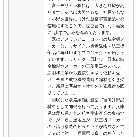
富士デザイン株には、大きな野望があ
ります。それは大阪でもなく神戸でもな
く小野を世界に向けた航空宇宙産業の発
信地にすることで、絵空言ではなく着実
に1歩ずつ歩みを進めております。
既にアメリカとヨーロッパの航空機メ
ーカーと、リサイクル炭素繊維を航空機
部品に再利用するプロジェクトが始まっ
ています。リサイクル原料は、日本の航
空機製造メーカーの三菱重工やスバル、
新明和工業から直接引き取り依頼を受
け、全国の航空機製造時の端材を引き受
け、新品に匹敵する性能の炭素繊維を回
収しています。
回収した炭素繊維は航空宇宙向け部品
材料として開発を行っております。兵庫
県は愛知県と並ぶ航空宇宙産業の集積地
ですが、名古屋地区が、航空機メーカー
の下請け構造のピラミッドが構成されて
いるのに対し、兵庫県は多くの独立した