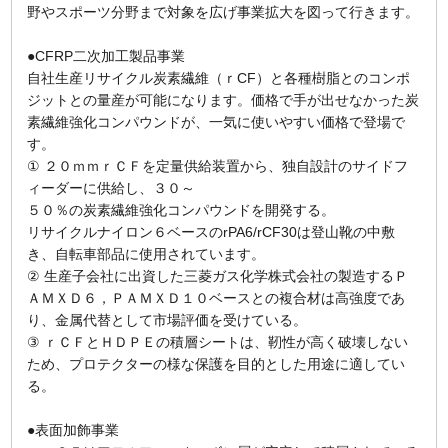
野やスポーツ分野まで対象を広げ事業拡大を図って行きます。
●CFRP二次加工製品事業
自社生産リサイクル炭素繊維（ｒCF）と各種樹脂とのコンポ
ジットとの量産が可能になります。価格で手が出せなかった炭
素繊維強化コンパウンドが、一気に使いやすい価格で登場で
す。
① ２０ｍｍｒＣＦを定量供給装置から、独自設計のサイドフ
ィーダーに供給し、３０～
５０％の炭素繊維強化コンパウンドを開発する。
リサイクルナイロン６ベースのrPA6/rCF30は登山靴の中敷
き、自転車部品に使用されています。
② 生産子会社に出資した三菱ガス化学株式会社の製造するＰ
ＡＭＸＤ６，ＰＡＭＸＤ１０ベースとの複合材は高強度であ
り、金属代替として市場評価を受けている。
③ ｒＣＦとＨＤＰＥの積層シートは、靭性が高く破壊しない
ため、プロテクターの様な保護を目的とした用途に適してい
る。
●表面加飾事業