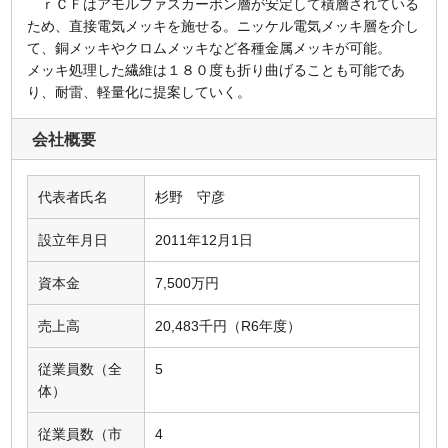
ｒＣＦはアモルファスカーボン層が安定して積層されている
ため、直接電気メッキを施せる。ニッケル電気メッキ層を介し
て、銅メッキやクロムメッキなど各種金属メッキが可能。
メッキ処理した繊維は１８０度も折り曲げることも可能であ
り、耐雷、軽量化に提案していく。
会社概要
代表者氏名
杉野 守彦
設立年月日
2011年12月1日
資本金
7,500万円
売上高
20,483千円（R6年度）
従業員数（全
5
体）
従業員数（市
4