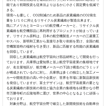
能であり初期投資も従来法よりはるかに小さく固定費を低減で
きる。
環境へも優しく、CO2削減のため新品の炭素繊維のCO2発生
量を１/１０に抑えるリサイクル炭素繊維が製造出来ます。
既にアメリカとヨーロッパの航空機メーカーと、リサイクル炭
素繊維を航空機部品に再利用するプロジェクトが始まっていま
す。リサイクル原料は、日本の航空機製造メーカーの三菱重工
やスバル、新明和工業から直接引き取り依頼を受け、全国の航
空機製造時の端材を引き受け、新品に匹敵する性能の炭素繊維
を回収しています。
回収した炭素繊維は航空宇宙向け部品材料として開発を行っ
ております。兵庫県は愛知県と並ぶ航空宇宙産業の集積地です
が、名古屋地区が、航空機メーカーの下請け構造のピラミッド
が構成されているのに対し、兵庫県は多くの独立した加工メー
カーや開発意欲の高い中小企業が、世界を市場に新製品新技術
を発信していますが、富士デザインは、航空宇宙産業の要とな
る炭素繊維の新技術の発信と協力企業の集積地を緑豊かな小野
市万勝寺町の丘陵地帯に選び、世界の中心となるように頑張っ
ております。
対象分野は、航空宇宙分野で確立した新開発技術を自動車分