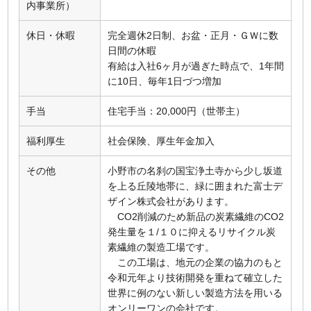
内事業所）
休日・休暇
完全週休2日制、お盆・正月・ＧＷに数
日間の休暇
有給は入社6ヶ月が過ぎた時点で、1年間
に10日、毎年1日づつ増加
手当
住宅手当：20,000円（世帯主）
福利厚生
社会保険、厚生年金加入
その他
小野市の名刹の国宝浄土寺から少し坂道
を上る丘陵地帯に、緑に囲まれた富士デ
ザイン株式会社があります。
CO2削減のため新品の炭素繊維のCO2
発生量を１/１０に抑えるリサイクル炭
素繊維の製造工場です。
この工場は、地元の企業の協力のもと
令和元年より技術開発を重ねて確立した
世界に例のない新しい製造方法を用いる
オンリーワンの会社です。