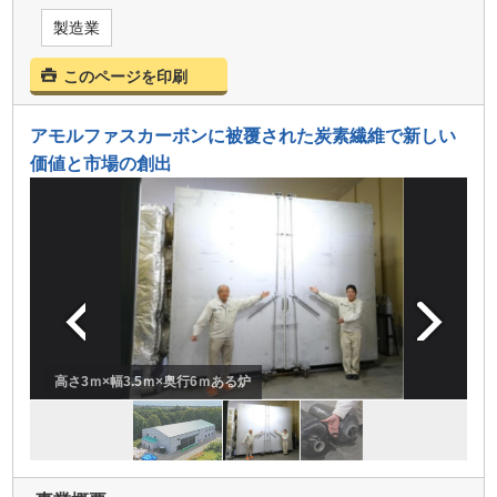
製造業
このページを印刷
アモルファスカーボンに被覆された炭素繊維で新しい
価値と市場の創出
高さ3ｍ×幅3.5ｍ×奥行6ｍある炉
熱