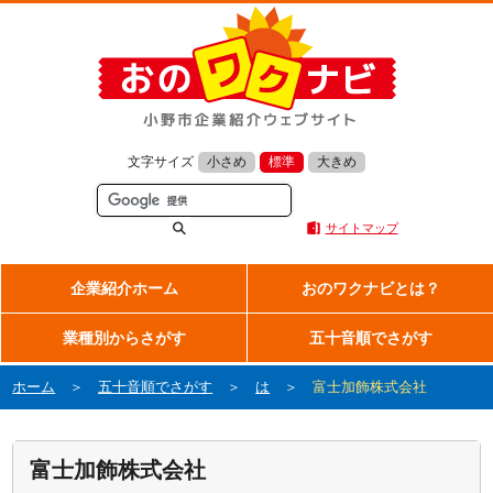
文字サイズ
小さめ
標準
大きめ
サイトマップ
企業紹介ホーム
おのワクナビとは？
業種別からさがす
五十音順でさがす
ホーム
＞
五十音順でさがす
＞
は
＞
富士加飾株式会社
富士加飾株式会社