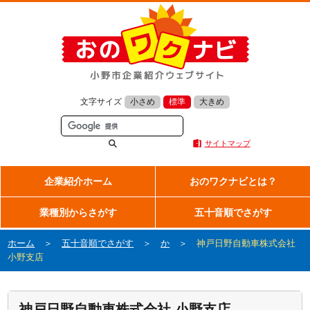
文字サイズ
小さめ
標準
大きめ
サイトマップ
企業紹介ホーム
おのワクナビとは？
業種別からさがす
五十音順でさがす
ホーム
＞
五十音順でさがす
＞
か
＞
神戸日野自動車株式会社
小野支店
神戸日野自動車株式会社 小野支店