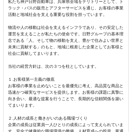
私たち神戸日野自動車は、兵庫県全域をテリトリーとして、ト
ラック・バスの販売とアフターサービスを通じ、お客様の事業
活動と地域社会を支える重要な役割を担っています。
物流や人の移動は社会を支えるインフラであり、その安定した
運営を支えることが私たちの使命です。日野グループの基本理
念である「人、そして物の移動を支え、豊かで住みよい世界と
未来に貢献する」のもと、地域に根差した企業としてお客様と
社会に貢献してまいります。
当社の経営方針は、次の３つを柱としています。
１.お客様第一主義の徹底
お客様の事業を止めないことを最優先に考え、高品質な商品と
迅速かつ確実なサービスを提供します。お客様の課題に真摯に
向き合い、最適な提案を行うことで、長期的な信頼関係を築い
てまいります。
２.人材の成長と働きがいのある職場づくり
企業の成長は従業員一人ひとりの成長によって支えられていま
す。安全で健康的な職場環境の整備、人材育成への投資、風通