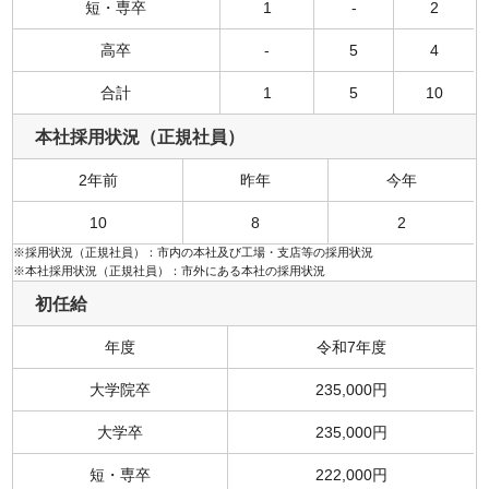
短・専卒
1
-
2
高卒
-
5
4
合計
1
5
10
本社採用状況（正規社員）
2年前
昨年
今年
10
8
2
※採用状況（正規社員）：市内の本社及び工場・支店等の採用状況
※本社採用状況（正規社員）：市外にある本社の採用状況
初任給
年度
令和7年度
大学院卒
235,000円
大学卒
235,000円
短・専卒
222,000円