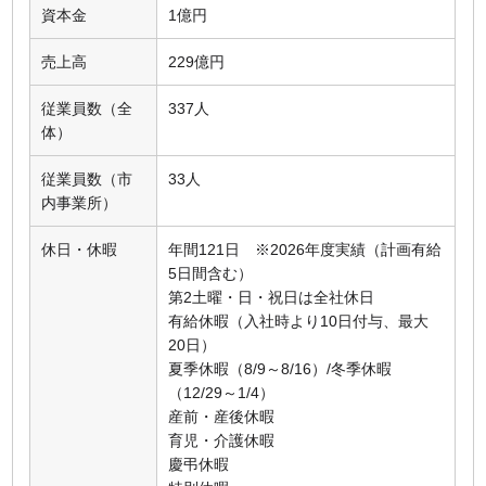
資本金
1億円
売上高
229億円
従業員数（全
337人
体）
従業員数（市
33人
内事業所）
休日・休暇
年間121日 ※2026年度実績（計画有給
5日間含む）
第2土曜・日・祝日は全社休日
有給休暇（入社時より10日付与、最大
20日）
夏季休暇（8/9～8/16）/冬季休暇
（12/29～1/4）
産前・産後休暇
育児・介護休暇
慶弔休暇